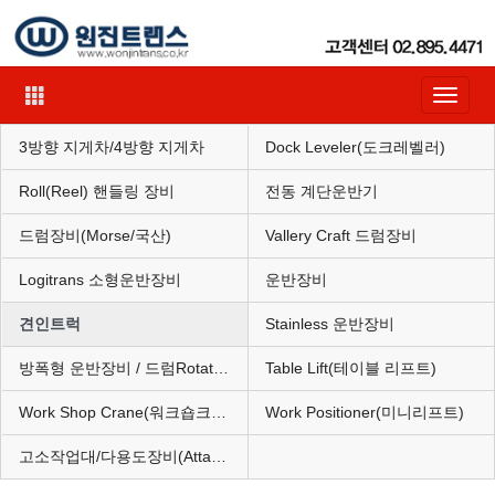
Toggle
navigat
3방향 지게차/4방향 지게차
Dock Leveler(도크레벨러)
Roll(Reel) 핸들링 장비
전동 계단운반기
드럼장비(Morse/국산)
Vallery Craft 드럼장비
Logitrans 소형운반장비
운반장비
견인트럭
Stainless 운반장비
방폭형 운반장비 / 드럼Rotator(혼합기)
Table Lift(테이블 리프트)
Work Shop Crane(워크숍크레인)
Work Positioner(미니리프트)
고소작업대/다용도장비(Attachment)