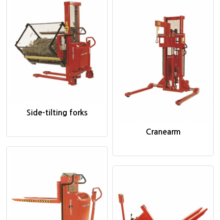
Side-tilting forks
Cranearm