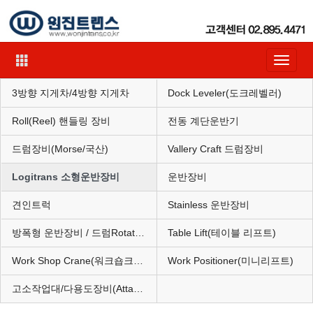
Toggle
navigat
3방향 지게차/4방향 지게차
Dock Leveler(도크레벨러)
Roll(Reel) 핸들링 장비
전동 계단운반기
드럼장비(Morse/국산)
Vallery Craft 드럼장비
Logitrans 소형운반장비
운반장비
견인트럭
Stainless 운반장비
방폭형 운반장비 / 드럼Rotator(혼합기)
Table Lift(테이블 리프트)
Work Shop Crane(워크숍크레인)
Work Positioner(미니리프트)
고소작업대/다용도장비(Attachment)