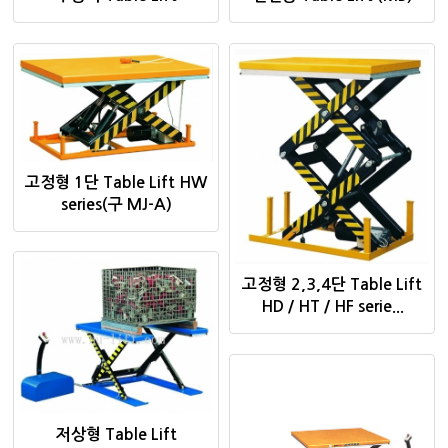
고정형 1단 Table Lift HW
series(구 MJ-A)
고정형 2,3,4단 Table Lift
HD / HT / HF serie...
저상형 Table Lift