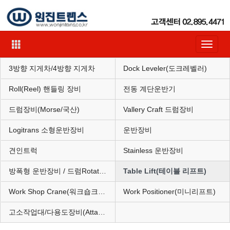
Toggle
navigat
3방향 지게차/4방향 지게차
Dock Leveler(도크레벨러)
Roll(Reel) 핸들링 장비
전동 계단운반기
드럼장비(Morse/국산)
Vallery Craft 드럼장비
Logitrans 소형운반장비
운반장비
견인트럭
Stainless 운반장비
방폭형 운반장비 / 드럼Rotator(혼합기)
Table Lift(테이블 리프트)
Work Shop Crane(워크숍크레인)
Work Positioner(미니리프트)
고소작업대/다용도장비(Attachment)