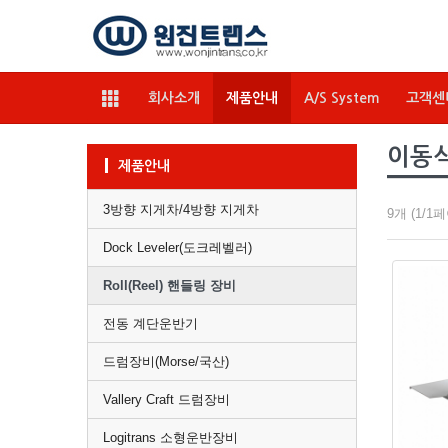
회사소개
제품안내
A/S System
고객센
이동식 
제품안내
3방향 지게차/4방향 지게차
9개 (1/1
Dock Leveler(도크레벨러)
Roll(Reel) 핸들링 장비
전동 계단운반기
드럼장비(Morse/국산)
Vallery Craft 드럼장비
Logitrans 소형운반장비