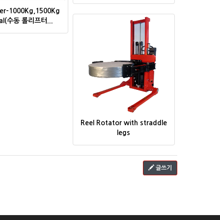
fter-1000Kg,1500Kg
al(수동 롤리프터...
Reel Rotator with straddle
legs
글쓰기