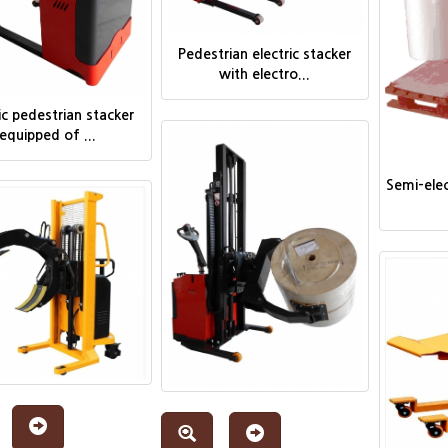
Pedestrian electric stacker
with electro...
ic pedestrian stacker
equipped of ...
Semi-elec