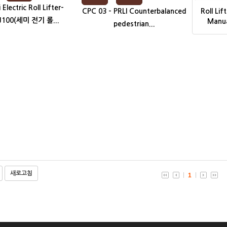
Electric Roll Lifter-
Roll Li
CPC 03 - PRLI Counterbalanced
J100(세미 전기 롤...
Manu
pedestrian...
새로고침
1