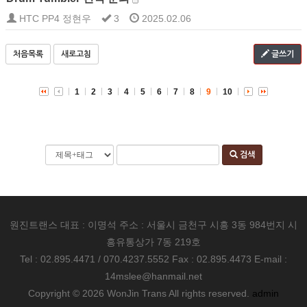
HTC PP4 정현우
3
2025.02.06
처음목록
새로고침
글쓰기
1
2
3
4
5
6
7
8
9
10
검색
원진트랜스 대표 : 이명석 주소 : 서울시 금천구 시흥 3동 984번지 시
흥유통상가 7동 219호
Tel : 02.895.4471 / 070.4237.5552 Fax : 02.895.4473 E-mail :
14mslee@hanmail.net
Copyright © 2026 WonJin Trans All rights reserved.
admin