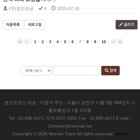
(주)영인정공
4
2025.07.16
처음목록
새로고침
글쓰기
1
2
3
4
5
6
7
8
9
10
검색
원진트랜스 대표 : 이명석 주소 : 서울시 금천구 시흥 3동 984번지 시
흥유통상가 7동 219호
Tel : 02.895.4471 / 070.4237.5552 Fax : 02.895.4473 E-mail :
14mslee@hanmail.net
Copyright © 2026 WonJin Trans All rights reserved.
admin