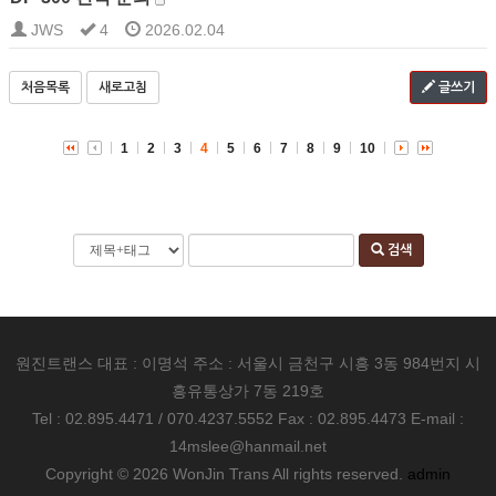
JWS
4
2026.02.04
처음목록
새로고침
글쓰기
1
2
3
4
5
6
7
8
9
10
검색
원진트랜스 대표 : 이명석 주소 : 서울시 금천구 시흥 3동 984번지 시
흥유통상가 7동 219호
Tel : 02.895.4471 / 070.4237.5552 Fax : 02.895.4473 E-mail :
14mslee@hanmail.net
Copyright © 2026 WonJin Trans All rights reserved.
admin