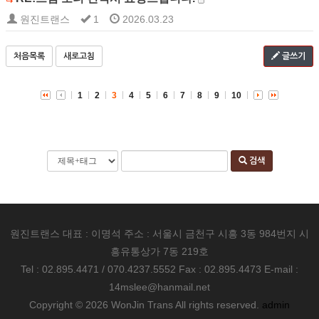
원진트랜스
1
2026.03.23
처음목록
새로고침
글쓰기
1
2
3
4
5
6
7
8
9
10
검색
원진트랜스 대표 : 이명석 주소 : 서울시 금천구 시흥 3동 984번지 시
흥유통상가 7동 219호
Tel : 02.895.4471 / 070.4237.5552 Fax : 02.895.4473 E-mail :
14mslee@hanmail.net
Copyright © 2026 WonJin Trans All rights reserved.
admin