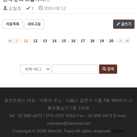
김철호
1
2024.08.12
처음목록
새로고침
글쓰기
11
12
13
14
15
16
17
18
19
20
검색
원진트랜스 대표 : 이명석 주소 : 서울시 금천구 시흥 3동 984번지 시
흥유통상가 7동 219호
Tel : 02.895.4471 / 070.4237.5552 Fax : 02.895.4473 E-mail :
14mslee@hanmail.net
Copyright © 2026 WonJin Trans All rights reserved.
admin